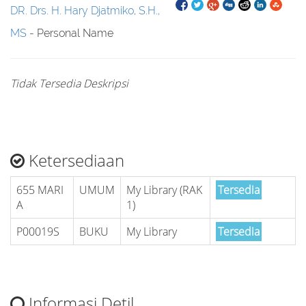
DR. Drs. H. Hary Djatmiko, S.H.,
MS
- Personal Name
Tidak Tersedia Deskripsi
Ketersediaan
655 MARI
UMUM
My Library (RAK
Tersedia
A
1)
P00019S
BUKU
My Library
Tersedia
Informasi Detil